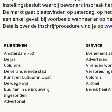
instellingsbesluit waarbij bewoners inspraak he
De markt gaat plaatsvinden op zaterdag, op het J
een enkel geval, bij voorbeeld wanneer er op het
Details over de inschrijfprocedure vind je op
ww
RUBRIEKEN
SERVICE
Amsterdam 750
Evenement a
De Jas
Adverteren
Columns
Vrienden wo
De veranderende stad
Verspreiding
Kunst en Cultuur in Oost
Colofon
De weg kwijt
Archief
Buurten in de Brouwerij
Bereik heel 
Ingezonden
Advertorial