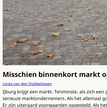
Misschien binnenkort markt op
Linda van den Dobbelsteen
IJburg krijgt een markt. Tenminste, als zich een 
serieuze marktondernemers. Als het allemaal go
Er zijn uiteraard voorwaarden opgesteld. Als he