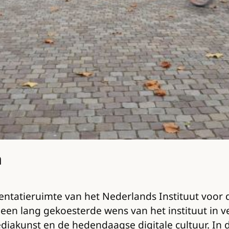
n
entatieruimte van het Nederlands Instituut voor 
een lang gekoesterde wens van het instituut in v
iakunst en de hedendaagse digitale cultuur. In 