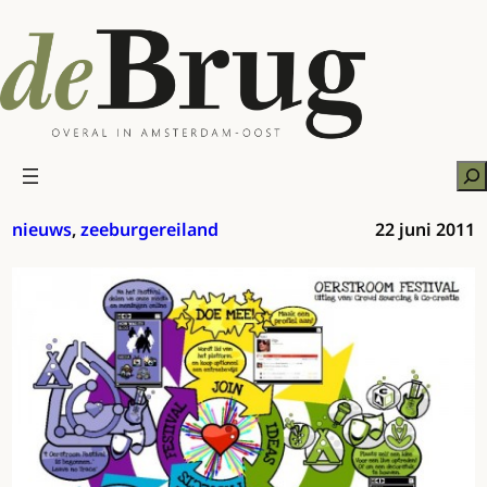
Ga
naar
de
inhoud
Zo
nieuws
, 
zeeburgereiland
22 juni 2011