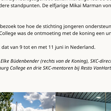
ndere standpunten. De elfjarige Mikai Marman v
t bezoek toe hoe de stichting jongeren ondersteu
College was de ontmoeting met de koning een unie
dat van 9 tot en met 11 juni in Nederland.
Elke Büdenbender (rechts van de Koning), SKC-direc
burg College en drie SKC-mentoren bij Resto VanHar