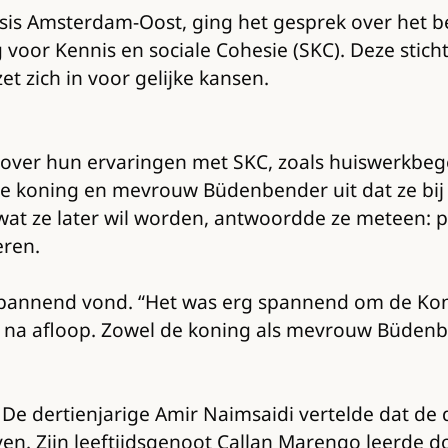
sis Amsterdam-Oost, ging het gesprek over het bel
g voor Kennis en sociale Cohesie (SKC). Deze stich
 zich in voor gelijke kansen.
n over hun ervaringen met SKC, zoals huiswerkbeg
e de koning en mevrouw Büdenbender uit dat ze bij
 wat ze later wil worden, antwoordde ze meteen: 
eren.
ey spannend vond. “Het was erg spannend om de K
 ze na afloop. Zowel de koning als mevrouw Büde
 De dertienjarige Amir Naimsaidi vertelde dat d
. Zijn leeftijdsgenoot Callan Marengo leerde do