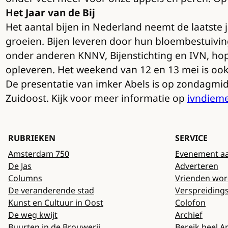
Het Jaar van de Bij
Het aantal bijen in Nederland neemt de laatste 
groeien. Bijen leveren door hun bloembestuiving
onder anderen KNNV, Bijenstichting en IVN, hop
opleveren. Het weekend van 12 en 13 mei is ook
De presentatie van imker Abels is op zondagmid
Zuidoost. Kijk voor meer informatie op
ivndiem
RUBRIEKEN
SERVICE
Amsterdam 750
Evenement a
De Jas
Adverteren
Columns
Vrienden wo
De veranderende stad
Verspreiding
Kunst en Cultuur in Oost
Colofon
De weg kwijt
Archief
Buurten in de Brouwerij
Bereik heel 