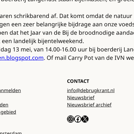
jaren schrikbarend af. Dat komt omdat de natuur 
en een zeer belangrijke bijdrage aan onze voedse
en dat het Jaar van de Bij de broodnodige aandach
 een landelijk bijentelweekend.
dag 13 mei, van 14.00-16.00 uur bij boerderij La
en.blogspot.com
. Of mail Carry Pot van de IVN w
CONTACT
anmelden
info@debrugkrant.nl
Nieuwsbrief
rden
Nieuwsbrief archief
sgebied
Instagram
Facebook
X
Amsterdam