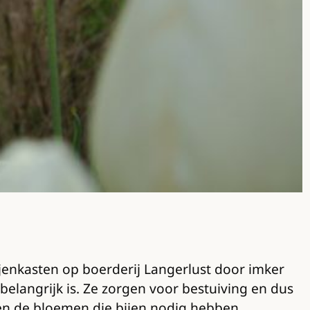
ijenkasten op boerderij Langerlust door imker
belangrijk is. Ze zorgen voor bestuiving en dus
ien de bloemen die bijen nodig hebben.