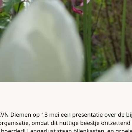
t IVN Diemen op 13 mei een presentatie over de b
organisatie, omdat dit nuttige beestje ontzettend 
boerderij Langerlust staan bijenkasten, en groe