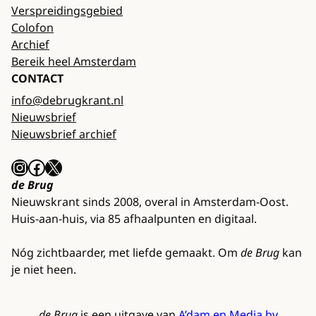
Verspreidingsgebied
Colofon
Archief
Bereik heel Amsterdam
CONTACT
info@debrugkrant.nl
Nieuwsbrief
Nieuwsbrief archief
Instagram
Facebook
X
de Brug
Nieuwskrant sinds 2008, overal in Amsterdam-Oost.
Huis-aan-huis, via 85 afhaalpunten en digitaal.
Nóg zichtbaarder, met liefde gemaakt. Om
de Brug
kan
je niet heen.
de Brug
is een uitgave van
A’dam en Media bv