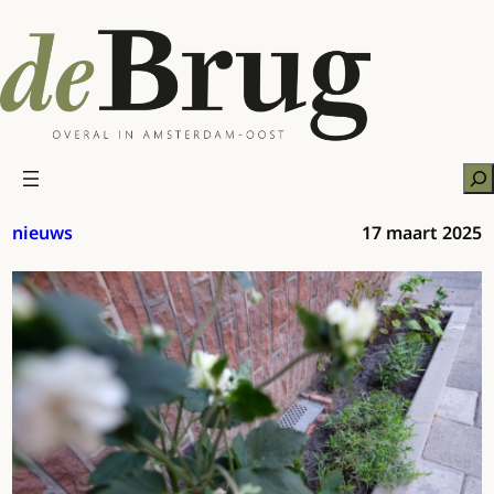
Ga
naar
de
inhoud
Zo
nieuws
17 maart 2025