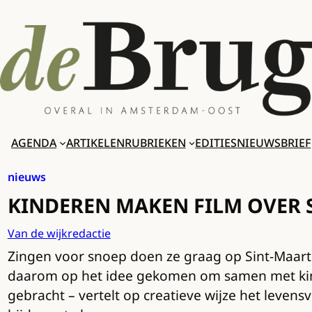
Ga
naar
de
inhoud
AGENDA
ARTIKELEN
RUBRIEKEN
EDITIES
NIEUWSBRIEF
nieuws
KINDEREN MAKEN FILM OVER 
Van de wijkredactie
Zingen voor snoep doen ze graag op Sint-Maarte
daarom op het idee gekomen om samen met kinde
gebracht – vertelt op creatieve wijze het leven