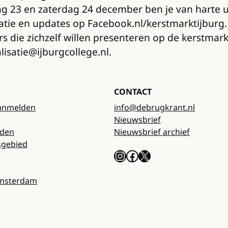
ag 23 en zaterdag 24 december ben je van harte
matie en updates op Facebook.nl/kerstmarktijburg.
 die zichzelf willen presenteren op de kerstmarkt
isatie@ijburgcollege.nl.
CONTACT
anmelden
info@debrugkrant.nl
Nieuwsbrief
rden
Nieuwsbrief archief
sgebied
Instagram
Facebook
X
Amsterdam