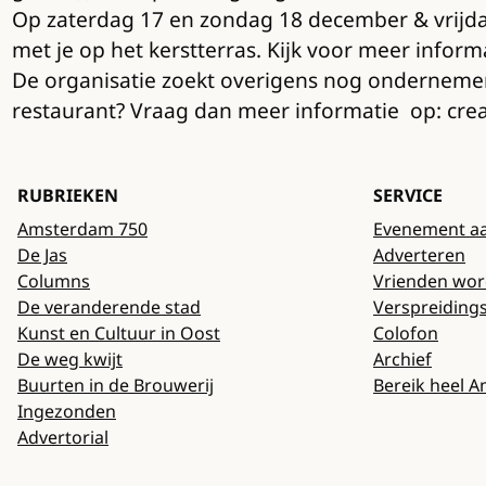
Op zaterdag 17 en zondag 18 december & vrijd
met je op het kerstterras. Kijk voor meer infor
De organisatie zoekt overigens nog ondernemers
restaurant? Vraag dan meer informatie op: creal
RUBRIEKEN
SERVICE
Amsterdam 750
Evenement a
De Jas
Adverteren
Columns
Vrienden wo
De veranderende stad
Verspreiding
Kunst en Cultuur in Oost
Colofon
De weg kwijt
Archief
Buurten in de Brouwerij
Bereik heel 
Ingezonden
Advertorial