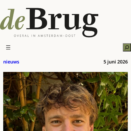
Ga
naar
de
inhoud
Zo
nieuws
5 juni 2026