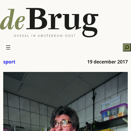
Ga
naar
de
inhoud
Zo
sport
19 december 2017