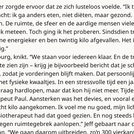
 zorgde ervoor dat ze zich lusteloos voelde. “Ik t
acht: ik ga anders eten, niet diëten, maar gezond.
. De ruimte, de sfeer en de aardige mensen viele
ep ik meteen. Toch ging ik het proberen. Sindsdien
me energieker en ben twintig kilo afgevallen. Het i
g.”
burg, knikt. “We staan voor iedereen klaar. En de 
zien zijn – krijg je bijvoorbeeld bericht dat je 
odat je vorderingen blijft maken. Dat persoonlij
t fysieke kwaaltjes. In een stressvolle tijd een jaar
jd graag hardlopen, maar dat kon hij niet meer. Tij
peut Paul. Aansterken was het devies, en vooral 
cht kilo aangekomen. Ik voel me nu goed, mijn lic
siotherapeut had dat goed gezien. En nog steeds kr
egen ruimtegebrek aanlopen.” Jeff gebaart naar d
. “We gaan daarom uitbreiden, zo’n 300 vierkant