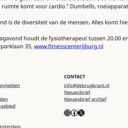
ruimte komt voor cardio.” Dumbells, roeiapparate
nd is de diversiteit van de mensen. Alles komt hie
sdagavond houdt de fysiotherapeut tussen 20.00 
rparklaan 35,
www.fitnesscenterijburg.nl
CONTACT
anmelden
info@debrugkrant.nl
Nieuwsbrief
rden
Nieuwsbrief archief
sgebied
Instagram
Facebook
X
Amsterdam