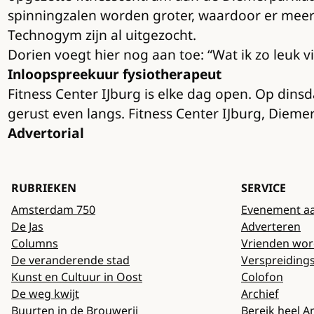
spinningzalen worden groter, waardoor er meer 
Technogym zijn al uitgezocht.
Dorien voegt hier nog aan toe: “Wat ik zo leuk vi
Inloopspreekuur fysiotherapeut
Fitness Center IJburg is elke dag open. Op din
gerust even langs. Fitness Center IJburg, Dieme
Advertorial
RUBRIEKEN
SERVICE
Amsterdam 750
Evenement a
De Jas
Adverteren
Columns
Vrienden wo
De veranderende stad
Verspreiding
Kunst en Cultuur in Oost
Colofon
De weg kwijt
Archief
Buurten in de Brouwerij
Bereik heel 