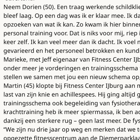
Neem Dorien (50). Een traag werkende schildklier
bleef laag. Op een dag was ik er klaar mee. Ik d
opzoeken van wat ik kan. Zo kwam ik hier binnen
personal training voor. Dat is niks voor mij, ri
keer zelf. Ik kan veel meer dan ik dacht. Ik voel 
gevarieerd en het personeel betrokken en kundi
Marieke, met Jeff eigenaar van Fitness Center IJ
onder meer je vorderingen en trainingsschema te 
stellen we samen met jou een nieuw schema op, z
Martin (45) klopte bij Fitness Center IJburg aan me
last van zijn knie en achillespees. Hij ging alti
trainingsschema ook begeleiding van fysiothera
krachttraining heb ik meer spiermassa, ik ben a
dankzij een sterkere rug – geen last meer. De fy
“We zijn nu drie jaar op weg en merken dat we t
opgezette fitnesscentrum aan de Diemerparklaan