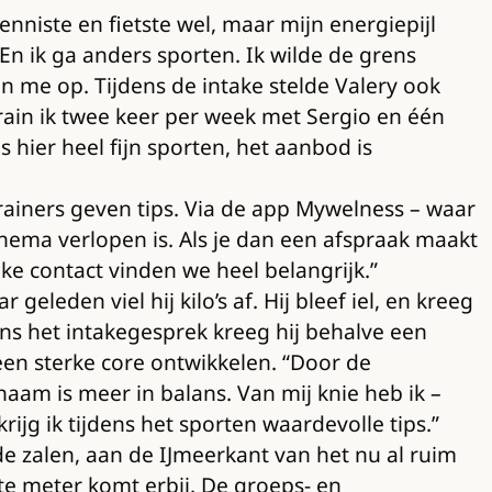
enniste en fietste wel, maar mijn energiepijl
 En ik ga anders sporten. Ik wilde de grens
n me op. Tijdens de intake stelde Valery ook
 train ik twee keer per week met Sergio en één
s hier heel fijn sporten, het aanbod is
trainers geven tips. Via de app Mywelness – waar
schema verlopen is. Als je dan een afspraak maakt
ke contact vinden we heel belangrijk.”
 geleden viel hij kilo’s af. Hij bleef iel, en kreeg
dens het intakegesprek kreeg hij behalve een
een sterke core ontwikkelen. “Door de
haam is meer in balans. Van mij knie heb ik –
ijg ik tijdens het sporten waardevolle tips.”
e zalen, aan de IJmeerkant van het nu al ruim
e meter komt erbij. De groeps- en