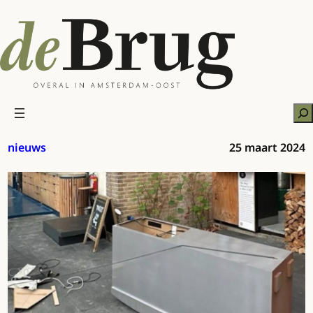
Ga
naar
de
inhoud
Zo
nieuws
25 maart 2024