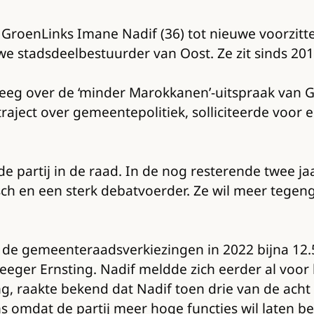
roenLinks Imane Nadif (36) tot nieuwe voorzitter.
we stadsdeelbestuurder van Oost. Ze zit sinds 20
eeg over de ‘minder Marokkanen’-uitspraak van Ge
rtraject over gemeentepolitiek, solliciteerde voor 
e partij in de raad. In de nog resterende twee jaar
tisch en een sterk debatvoerder. Ze wil meer tegeng
bij de gemeenteraadsverkiezingen in 2022 bijna 1
Zeeger Ernsting. Nadif meldde zich eerder al voor
 raakte bekend dat Nadif toen drie van de acht 
ns omdat de partij meer hoge functies wil laten