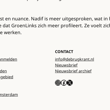
ust en nuance. Nadif is meer uitgesproken, wat in
dat GroenLinks zich meer profileert. Ze voelt zic
te werken.
CONTACT
anmelden
info@debrugkrant.nl
Nieuwsbrief
rden
Nieuwsbrief archief
sgebied
Instagram
Facebook
X
Amsterdam