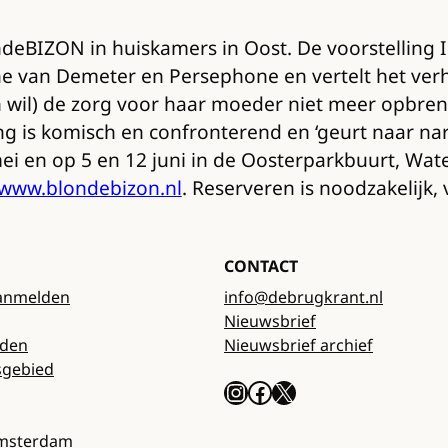
eBIZON in huiskamers in Oost. De voorstelling Ik
the van Demeter en Persephone en vertelt het v
n wil) de zorg voor haar moeder niet meer opbren
ing is komisch en confronterend en ‘geurt naar n
mei en op 5 en 12 juni in de Oosterparkbuurt, Wa
www.blondebizon.nl
. Reserveren is noodzakelijk,
CONTACT
anmelden
info@debrugkrant.nl
Nieuwsbrief
rden
Nieuwsbrief archief
sgebied
Instagram
Facebook
X
Amsterdam