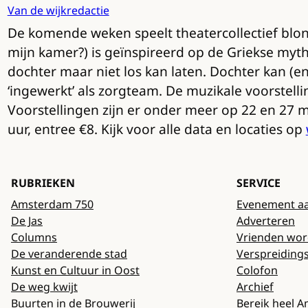
Van de wijkredactie
De komende weken speelt theatercollectief blond
mijn kamer?) is geïnspireerd op de Griekse my
dochter maar niet los kan laten. Dochter kan (e
‘ingewerkt’ als zorgteam. De muzikale voorstell
Voorstellingen zijn er onder meer op 22 en 27 
uur, entree €8. Kijk voor alle data en locaties op
RUBRIEKEN
SERVICE
Amsterdam 750
Evenement a
De Jas
Adverteren
Columns
Vrienden wo
De veranderende stad
Verspreiding
Kunst en Cultuur in Oost
Colofon
De weg kwijt
Archief
Buurten in de Brouwerij
Bereik heel 