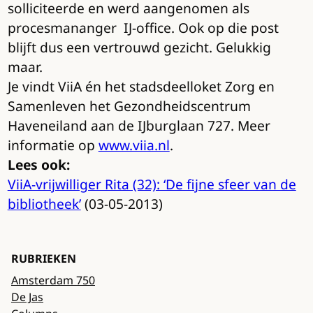
solliciteerde en werd aangenomen als
procesmananger IJ-office. Ook op die post
blijft dus een vertrouwd gezicht. Gelukkig
maar.
Je vindt ViiA én het stadsdeelloket Zorg en
Samenleven het Gezondheidscentrum
Haveneiland aan de IJburglaan 727. Meer
informatie op
www.viia.nl
.
Lees ook:
ViiA-vrijwilliger Rita (32): ‘De fijne sfeer van de
bibliotheek’
(03-05-2013)
RUBRIEKEN
Amsterdam 750
De Jas