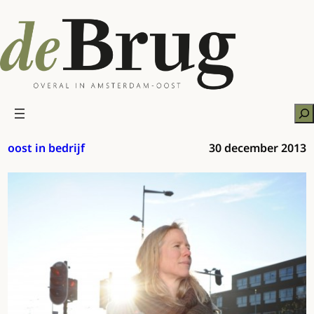
Ga
naar
de
inhoud
Zo
oost in bedrijf
30 december 2013