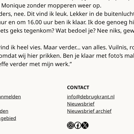
mt Monique zonder mopperen weer op.
anders, nee. Dit vind ik leuk. Lekker in de buiten
 uur en om 16.00 uur ben ik klaar. Ik doe genoeg
 iets geks tegenkom? Wat bedoel je? Nee niks, ge
 ik heel vies. Maar verder… van alles. Vuilnis, r
mdat wij hier prikken. Ben je klaar met foto’s ma
effe verder met mijn werk.”
CONTACT
anmelden
info@debrugkrant.nl
Nieuwsbrief
rden
Nieuwsbrief archief
sgebied
Instagram
Facebook
X