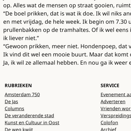
op. Alles wat de mensen op straat gooien, rui
“De boel prikken, dat is wat ik doe. Ik wil niks 
en met vrijdag, de hele week. Ik begin om 7.30
prullenbakken op de tramhaltes. Of ik wel eens
ik liever niet.”
“Gewoon prikken, meer niet. Hondenpoep, dat vind
Ik vind dit wel een mooie buurt. Maar dat komt o
Ja, ik wil ze allemaal hebben. En nou ga ik weer 
RUBRIEKEN
SERVICE
Amsterdam 750
Evenement a
De Jas
Adverteren
Columns
Vrienden wo
De veranderende stad
Verspreiding
Kunst en Cultuur in Oost
Colofon
De weg kwijt
Archief