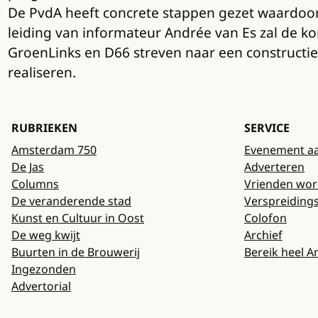
De PvdA heeft concrete stappen gezet waardoor
leiding van informateur Andrée van Es zal de
GroenLinks en D66 streven naar een constructi
realiseren.
RUBRIEKEN
SERVICE
Amsterdam 750
Evenement a
De Jas
Adverteren
Columns
Vrienden wo
De veranderende stad
Verspreiding
Kunst en Cultuur in Oost
Colofon
De weg kwijt
Archief
Buurten in de Brouwerij
Bereik heel 
Ingezonden
Advertorial