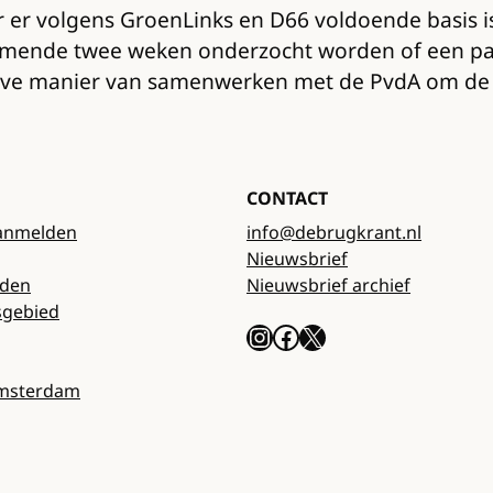
 er volgens GroenLinks en D66 voldoende basis 
 komende twee weken onderzocht worden of een p
eve manier van samenwerken met de PvdA om de u
CONTACT
anmelden
info@debrugkrant.nl
Nieuwsbrief
rden
Nieuwsbrief archief
sgebied
Instagram
Facebook
X
Amsterdam