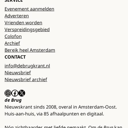
SERVICE
Evenement aanmelden
Adverteren
Vrienden worden
Verspreidingsgebied
Colofon
Archief
Bereik heel Amsterdam
CONTACT
info@debrugkrant.nl
Nieuwsbrief
Nieuwsbrief archief
Instagram
Facebook
X
de Brug
Nieuwskrant sinds 2008, overal in Amsterdam-Oost.
Huis-aan-huis, via 85 afhaalpunten en digitaal.
Nóg zichtbaarder, met liefde gemaakt. Om
de Brug
kan