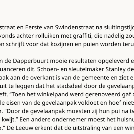
traat en Eerste van Swindenstraat na sluitingstij
vonds achter rolluiken met graffiti, die nadelig zo
n schrijft voor dat kozijnen en puien worden ter
n de Dapperbuurt mooie resultaten opgeleverd en
uanceren dit. Schoen- en sleutelmaker Stanley d
k aan de overkant is van de gemeente en ziet er
uit te leggen dat het stadsdeel door de gevelaanp
eft. “Toen het winkelpand werd gerenoveerd gaf da
lle eisen van de gevelaanpak voldoet en hoef niets 
 “Door de gevelaanpak moesten zij hun pui na twin
d kwijt.” Een andere ondernemer moest het huisnu
 De Leeuw erkent dat de uitstraling van een winke