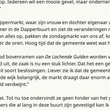
op. Iedereen wil een mooie gevel, maar ondernem
”
appermarkt, waar zijn vrouw en dochter eigenaar
rnemer in de Dapperbuurt en ziet de veranderingen m
 alles op, pakken de zondagmarkt van ons af, k
 de oren. Hoog tijd dat de gemeente weet wat hie
lood bovenramen van
De Lachende Gulden
worden ve
 uit, de zaak is nu een stuk lichter. Dat het een 
 soort beslissingen. Liever zie ik dat de gemeen
de wijk belangrijk, de markt draagt daar enorm aan
ld verdwijnt.”
at. Tot nu toe ondervindt ze geen hinder van het 
die al lang in deze buurt zijn gevestigd kan ik mi