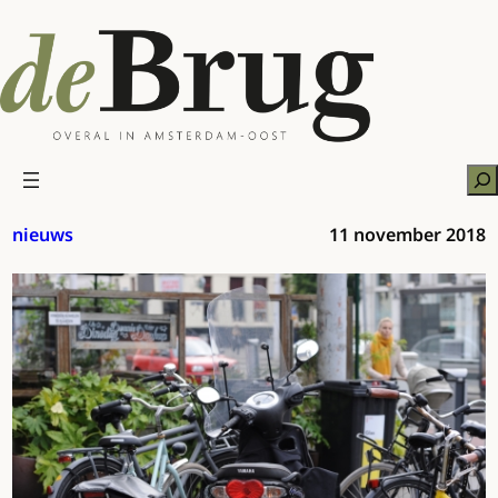
Ga
naar
de
inhoud
Zo
nieuws
11 november 2018