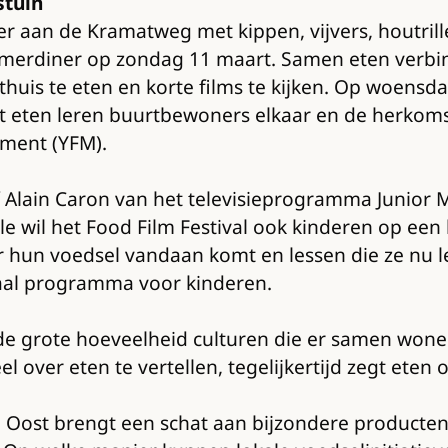
stuin
er aan de Kramatweg met kippen, vijvers, houtri
erdiner op zondag 11 maart. Samen eten verbind
thuis te eten en korte films te kijken. Op woens
het eten leren buurtbewoners elkaar en de herkom
ement (YFM).
 Alain Caron van het televisieprogramma Junior
lle wil het Food Film Festival ook kinderen op ee
 hun voedsel vandaan komt en lessen die ze nu l
ciaal programma voor kinderen.
 grote hoeveelheid culturen die er samen wonen
l over eten te vertellen, tegelijkertijd zegt eten 
 Oost brengt een schat aan bijzondere producten 