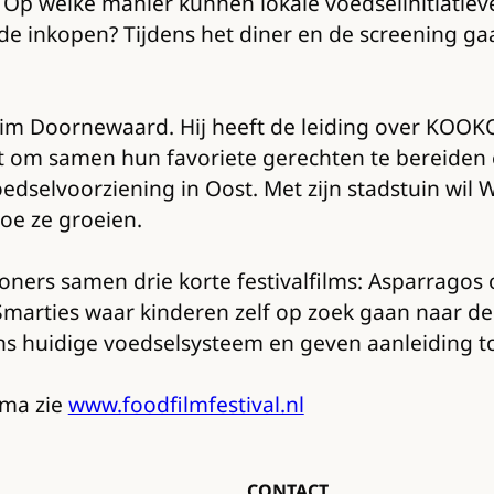
? Op welke manier kunnen lokale voedselinitiatie
s de inkopen? Tijdens het diner en de screening
im Doornewaard. Hij heeft de leiding over KOOK
t om samen hun favoriete gerechten te bereiden 
 voedselvoorziening in Oost. Met zijn stadstuin 
e ze groeien.
ners samen drie korte festivalfilms: Asparragos
marties waar kinderen zelf op zoek gaan naar d
ns huidige voedselsysteem en geven aanleiding t
mma zie
www.foodfilmfestival.nl
CONTACT