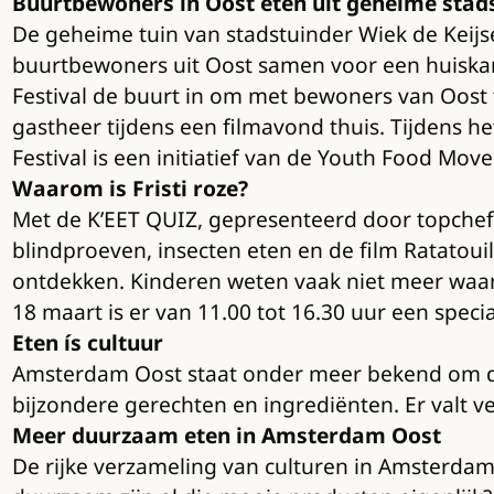
Buurtbewoners in Oost eten uit geheime stad
De geheime tuin van stadstuinder Wiek de Keijs
buurtbewoners uit Oost samen voor een huiskam
Festival de buurt in om met bewoners van Oost 
gastheer tijdens een filmavond thuis. Tijdens 
Festival is een initiatief van de Youth Food Mov
Waarom is Fristi roze?
Met de K’EET QUIZ, gepresenteerd door topchef
blindproeven, insecten eten en de film Ratatoui
ontdekken. Kinderen weten vaak niet meer waar
18 maart is er van 11.00 tot 16.30 uur een spe
Eten ís cultuur
Amsterdam Oost staat onder meer bekend om de
bijzondere gerechten en ingrediënten. Er valt vee
Meer duurzaam eten in Amsterdam Oost
De rijke verzameling van culturen in Amsterdam