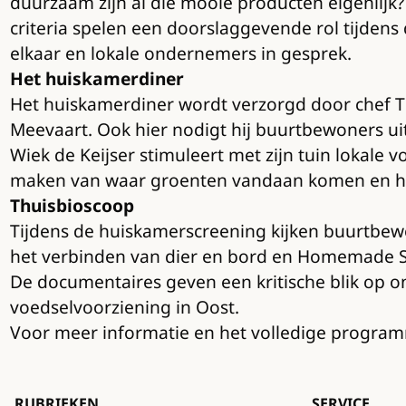
duurzaam zijn al die mooie producten eigenlijk
criteria spelen een doorslaggevende rol tijden
elkaar en lokale ondernemers in gesprek.
Het huiskamerdiner
Het huiskamerdiner wordt verzorgd door chef T
Meevaart. Ook hier nodigt hij buurtbewoners ui
Wiek de Keijser stimuleert met zijn tuin lokale
maken van waar groenten vandaan komen en ho
Thuisbioscoop
Tijdens de huiskamerscreening kijken buurtbewo
het verbinden van dier en bord en Homemade S
De documentaires geven een kritische blik op o
voedselvoorziening in Oost.
Voor meer informatie en het volledige progra
RUBRIEKEN
SERVICE