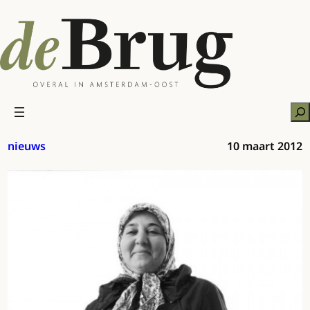
Ga
naar
de
inhoud
Zo
nieuws
10 maart 2012