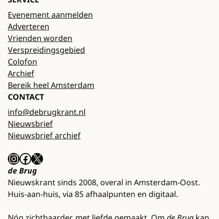
Evenement aanmelden
Adverteren
Vrienden worden
Verspreidingsgebied
Colofon
Archief
Bereik heel Amsterdam
CONTACT
info@debrugkrant.nl
Nieuwsbrief
Nieuwsbrief archief
Instagram
Facebook
X
de Brug
Nieuwskrant sinds 2008, overal in Amsterdam-Oost.
Huis-aan-huis, via 85 afhaalpunten en digitaal.
Nóg zichtbaarder, met liefde gemaakt. Om
de Brug
kan