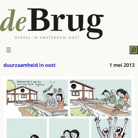
Ga
naar
de
inhoud
Zo
duurzaamheid in oost
1 mei 2013