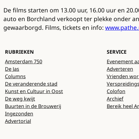
De films starten om 13.00 uur, 16.00 uur en 20.0
auto en Borchland verkoopt ter plekke onder an
gewaarborgd. Films, tickets en info:
www.pathe.n
RUBRIEKEN
SERVICE
Amsterdam 750
Evenement a
De Jas
Adverteren
Columns
Vrienden wo
De veranderende stad
Verspreiding
Kunst en Cultuur in Oost
Colofon
De weg kwijt
Archief
Buurten in de Brouwerij
Bereik heel 
Ingezonden
Advertorial