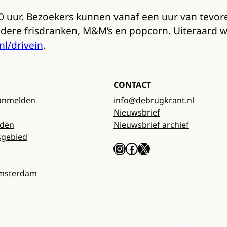
0 uur. Bezoekers kunnen vanaf een uur van tevoren
dere frisdranken, M&M’s en popcorn. Uiteraard w
l/drivein
.
CONTACT
anmelden
info@debrugkrant.nl
Nieuwsbrief
rden
Nieuwsbrief archief
sgebied
Instagram
Facebook
X
Amsterdam