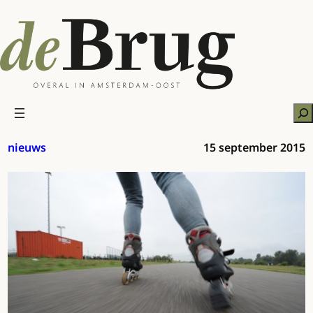
Ga
naar
de
inhoud
Zo
nieuws
15 september 2015