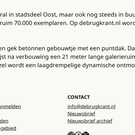
ral in stadsdeel Oost, maar ook nog steeds in b
uim 70.000 exemplaren. Op debrugkrant.nl wordt n
en gek betonnen gebouwtje met een puntdak. Daar
jst na verbouwing een 21 meter lange galerierui
zel wordt een laagdrempelige dynamische ontmo
CONTACT
anmelden
info@debrugkrant.nl
Nieuwsbrief
rden
Nieuwsbrief archief
sgebied
Instagram
Facebook
X