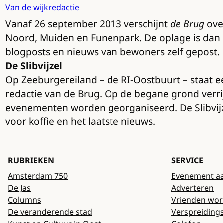
Van de wijkredactie
Vanaf 26 september 2013 verschijnt
de Brug
ove
Noord, Muiden en Funenpark. De oplage is dan r
blogposts en nieuws van bewoners zelf gepost.
De Slibvijzel
Op Zeeburgereiland – de RI-Oostbuurt – staat e
redactie van de Brug. Op de begane grond verri
evenementen worden georganiseerd. De Slibvij
voor koffie en het laatste nieuws.
RUBRIEKEN
SERVICE
Amsterdam 750
Evenement a
De Jas
Adverteren
Columns
Vrienden wo
De veranderende stad
Verspreiding