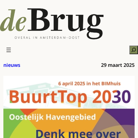
Ga
naar
de
inhoud
Zo
nieuws
29 maart 2025