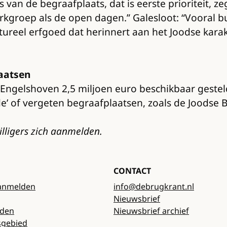
van de begraafplaats, dat is eerste prioriteit, z
rkgroep als de open dagen.” Galesloot: “Vooral b
ultureel erfgoed dat herinnert aan het Joodse kar
laatsen
n Engelshoven 2,5 miljoen euro beschikbaar geste
e’ of vergeten begraafplaatsen, zoals de Joodse
lligers zich aanmelden.
CONTACT
anmelden
info@debrugkrant.nl
Nieuwsbrief
rden
Nieuwsbrief archief
sgebied