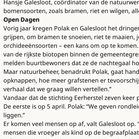
Hansje Galesloot, coördinator van de natuurwer
bomensoorten, zoals bramen, riet en wilgen, a
Open Dagen
Vorig jaar kregen Polak en Galesloot het dring
grijpen, om bramen te snoeien, riet te maaien,
orchideeënsoorten – een kans om op te komen. 
van de rijkste biotopen binnen de gemeentegren
melden buurtbewoners dat ze de nachtegaal ho
Maar natuurbeheer, benadrukt Polak, gaat hand
opknappen, hoe meer grafstenen er tevoorschijn
verhaal dat we graag willen vertellen.”
Vandaar dat de stichting Eerherstel zeven keer 
De eerste is op 5 april. Polak: “We geven rondl
liggen.”
Er komen veel mensen op af, valt Galesloot op. 
mensen die vroeger als kind op de begraafplaat