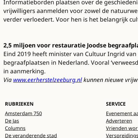
Informatieborden plaatsen over de geschiedenis 
vrijwilligers aanmelden voor zowel de natuurwe
verder verloedert. Voor hen is het belangrijk c
2,5 miljoen voor restauratie Joodse begraafp
Eind 2019 heeft minister van Cultuur Ingrid va
begraafplaatsen in Nederland. Vooral ‘verweesd
in aanmerking.
Via
www.eerherstelzeeburg.nl
kunnen nieuwe vrijwi
RUBRIEKEN
SERVICE
Amsterdam 750
Evenement a
De Jas
Adverteren
Columns
Vrienden wo
De veranderende stad
Verspreiding