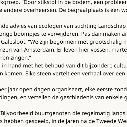
kgroep. “Door stikstof in de bodem, een problee
lle andere overheersen. De begraafplaats is één
ende advies van ecologen van stichting Landscha
 jonge boompjes te verwijderen. Pas dan maken an
Galesloot: “We zijn begonnen met grootschalig m
zen van Amsterdam. Er leven hier vossen, martera
ren zingen.”
 in hand met het behoud van dit bijzondere cult
 komen. Elke steen vertelt een verhaal over een
per jaar open dagen organiseert, elke eerste zon
eidingen, en vertellen de geschiedenis van enkel
“Bijvoorbeeld buurtgenoten die regelmatig langslo
s hebben gespeeld, in de jaren na de Tweede Were