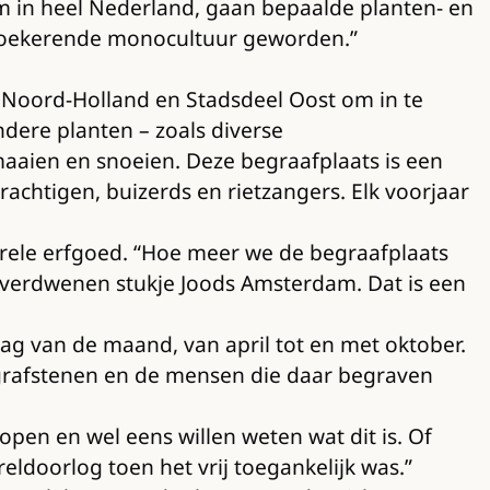
m in heel Nederland, gaan bepaalde planten- en
 woekerende monocultuur geworden.”
p Noord-Holland en Stadsdeel Oost om in te
dere planten – zoals diverse
aaien en snoeien. Deze begraafplaats is een
chtigen, buizerds en rietzangers. Elk voorjaar
urele erfgoed. “Hoe meer we de begraafplaats
 verdwenen stukje Joods Amsterdam. Dat is een
dag van de maand, van april tot en met oktober.
e grafstenen en de mensen die daar begraven
pen en wel eens willen weten wat dit is. Of
ldoorlog toen het vrij toegankelijk was.”