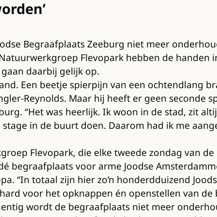
orden’
odse Begraafplaats Zeeburg niet meer onderhoude
e Natuurwerkgroep Flevopark hebben de handen 
gaan daarbij gelijk op.
rhand. Een beetje spierpijn van een ochtendlang
 Engler-Reynolds. Maar hij heeft er geen seconde 
. “Het was heerlijk. Ik woon in de stad, zit altij
 stage in de buurt doen. Daarom had ik me aange
erkgroep Flevopark, die elke tweede zondag van d
 dé begraafplaats voor arme Joodse Amsterdammer
pa. “In totaal zijn hier zo’n honderdduizend Jo
ich hard voor het opknappen én openstellen van de
gentig wordt de begraafplaats niet meer onderho