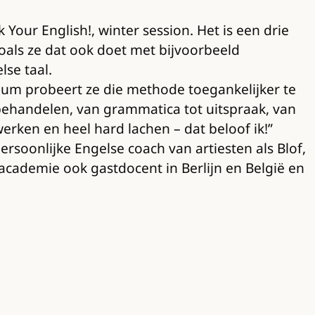
our English!, winter session. Het is een drie
oals ze dat ook doet met bijvoorbeeld
se taal.
dium probeert ze die methode toegankelijker te
s behandelen, van grammatica tot uitspraak, van
rken en heel hard lachen – dat beloof ik!”
rsoonlijke Engelse coach van artiesten als Blof,
cademie ook gastdocent in Berlijn en België en