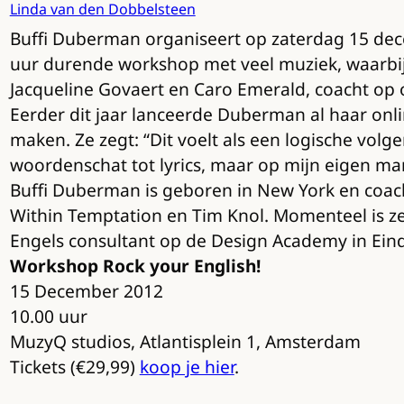
Linda van den Dobbelsteen
Buffi Duberman organiseert op zaterdag 15 dece
uur durende workshop met veel muziek, waarbij z
Jacqueline Govaert en Caro Emerald, coacht op 
Eerder dit jaar lanceerde Duberman al haar onl
maken. Ze zegt: “Dit voelt als een logische volg
woordenschat tot lyrics, maar op mijn eigen ma
Buffi Duberman is geboren in New York en coacht 
Within Temptation en Tim Knol. Momenteel is ze
Engels consultant op de Design Academy in Ein
Workshop Rock your English!
15 December 2012
10.00 uur
MuzyQ studios, Atlantisplein 1, Amsterdam
Tickets (€29,99)
koop je hier
.