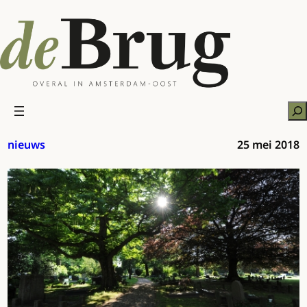
Ga
naar
de
inhoud
Zo
nieuws
25 mei 2018