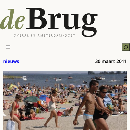
Ga
naar
de
inhoud
Zo
nieuws
30 maart 2011