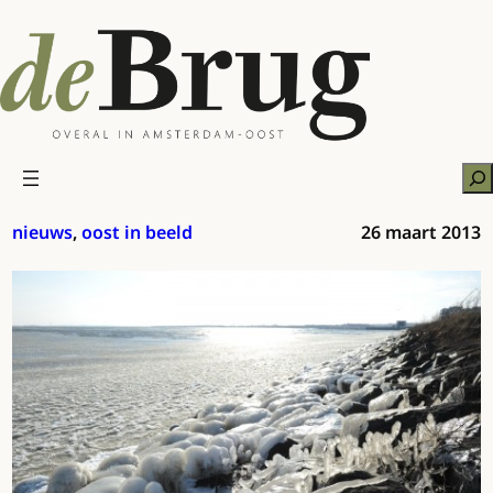
Ga
naar
de
inhoud
Zo
nieuws
, 
oost in beeld
26 maart 2013