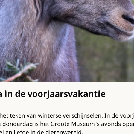
 in de voorjaarsvakantie
het teken van winterse verschijnselen. In de voor
e donderdag is het Groote Museum ’s avonds ope
l en liefde in de dierenwereld.