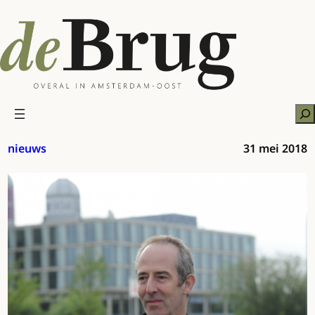
Ga
naar
de
inhoud
Zo
nieuws
31 mei 2018