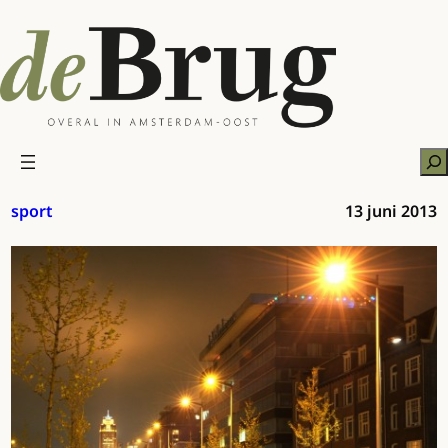
Ga
naar
de
inhoud
Zo
sport
13 juni 2013