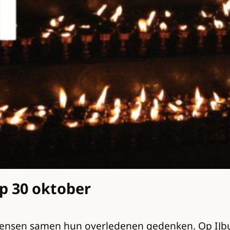
op 30 oktober
mensen samen hun overledenen gedenken. Op IJbur