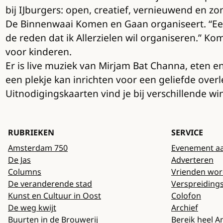
bij IJburgers: open, creatief, vernieuwend en z
De Binnenwaai Komen en Gaan organiseert. “Een 
de reden dat ik Allerzielen wil organiseren.” Ko
voor kinderen.
Er is live muziek van Mirjam Bat Channa, eten 
een plekje kan inrichten voor een geliefde ove
Uitnodigingskaarten vind je bij verschillende w
RUBRIEKEN
SERVICE
Amsterdam 750
Evenement a
De Jas
Adverteren
Columns
Vrienden wo
De veranderende stad
Verspreiding
Kunst en Cultuur in Oost
Colofon
De weg kwijt
Archief
Buurten in de Brouwerij
Bereik heel 