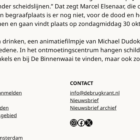
onder scheidslijnen.” Dat zegt Marcel Elsenaar, d
begraafplaats is er nog niet, voor de dood en h
men en gaan vindt plaats op zondagmiddag 30 oktob
en drinken, een animatiefilmpje van Michael Dudo
rledene. In het ontmoetingscentrum hangen schild
inkels en bij De Binnenwaai te vinden, maar ook 
CONTACT
anmelden
info@debrugkrant.nl
Nieuwsbrief
rden
Nieuwsbrief archief
sgebied
Instagram
Facebook
X
Amsterdam