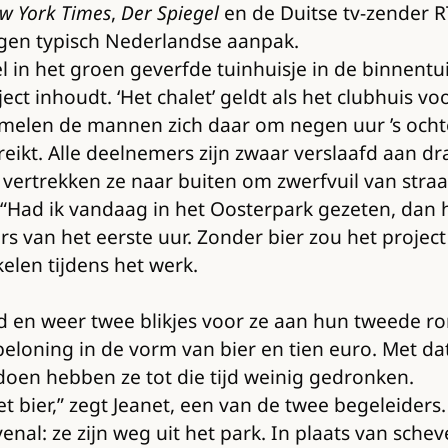
w York Times
,
Der Spiegel
en de Duitse tv-zender 
 ogen typisch Nederlandse aanpak.
l in het groen geverfde tuinhuisje in de binnent
ct inhoudt. ‘Het chalet’ geldt als het clubhuis v
melen de mannen zich daar om negen uur ’s ocht
gereikt. Alle deelnemers zijn zwaar verslaafd aan
n, vertrekken ze naar buiten om zwerfvuil van straa
Had ik vandaag in het Oosterpark gezeten, dan ha
rs van het eerste uur. Zonder bier zou het projec
elen tijdens het werk.
d en weer twee blikjes voor ze aan hun tweede r
eloning in de vorm van bier en tien euro. Met dat
doen hebben ze tot die tijd weinig gedronken.
t bier,” zegt Jeanet, een van de twee begeleider
nal: ze zijn weg uit het park. In plaats van sche