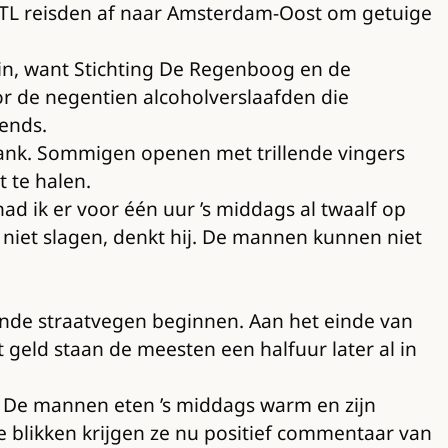
RTL reisden af naar Amsterdam-Oost om getuige
uin, want Stichting De Regenboog en de
oor de negentien alcoholverslaafden die
ends.
 drank. Sommigen openen met trillende vingers
t te halen.
d ik er voor één uur ’s middags al twaalf op
t niet slagen, denkt hij. De mannen kunnen niet
onde straatvegen beginnen. Aan het einde van
 geld staan de meesten een halfuur later al in
s. De mannen eten ’s middags warm en zijn
ve blikken krijgen ze nu positief commentaar van