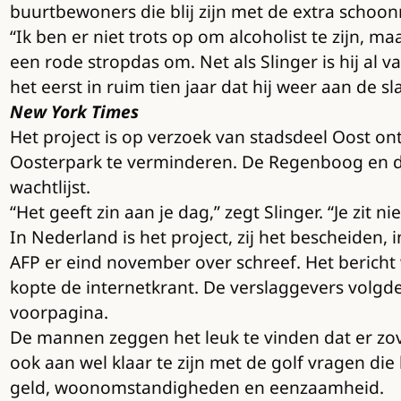
buurtbewoners die blij zijn met de extra schoo
“Ik ben er niet trots op om alcoholist te zijn, ma
een rode stropdas om. Net als Slinger is hij al v
het eerst in ruim tien jaar dat hij weer aan de sla
New York Times
Het project is op verzoek van stadsdeel Oost on
Oosterpark te verminderen. De Regenboog en de 
wachtlijst.
“Het geeft zin aan je dag,” zegt Slinger. “Je zit n
In Nederland is het project, zij het bescheiden
AFP er eind november over schreef. Het berich
kopte de internetkrant. De verslaggevers volgd
voorpagina.
De mannen zeggen het leuk te vinden dat er zov
ook aan wel klaar te zijn met de golf vragen die
geld, woonomstandigheden en eenzaamheid.