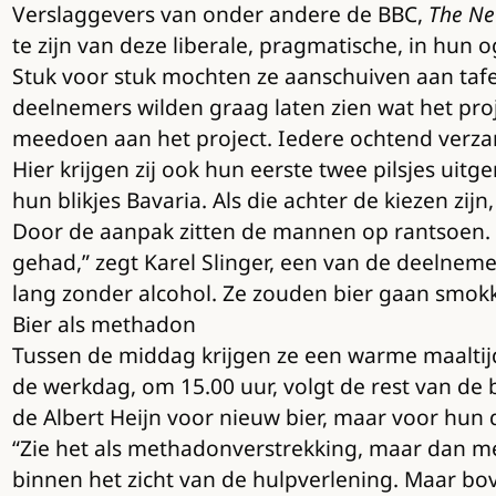
Verslaggevers van onder andere de BBC,
The Ne
te zijn van deze liberale, pragmatische, in hun
Stuk voor stuk mochten ze aanschuiven aan tafe
deelnemers wilden graag laten zien wat het proje
meedoen aan het project. Iedere ochtend verza
Hier krijgen zij ook hun eerste twee pilsjes uit
hun blikjes Bavaria. Als die achter de kiezen zij
Door de aanpak zitten de mannen op rantsoen. “
gehad,” zegt Karel Slinger, een van de deelneme
lang zonder alcohol. Ze zouden bier gaan smokk
Bier als methadon
Tussen de middag krijgen ze een warme maaltij
de werkdag, om 15.00 uur, volgt de rest van de b
de Albert Heijn voor nieuw bier, maar voor hun 
“Zie het als methadonverstrekking, maar dan me
binnen het zicht van de hulpverlening. Maar bove