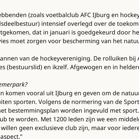
ebbenden (zoals voetbalclub AFC IJburg en hocke
eelbestuur) intensief overlegd over de toekomst
ortgekomen, dat in januari is goedgekeurd door h
dvies moet zorgen voor bescherming van het natuur
nen van de hockeyvereniging. De rolluiken bij AHC 
es (bestuurslid) en ikzelf. Afgewogen en in helde
Diemerpark?
n komen vooral uit IJburg en geven om de natuur. T
 buiten sporten. Volgens de normering van de Sp
it het bestemmingsplan worden ingevuld met spor
ub te worden. Met 1200 leden zijn we een midde
willen geen exclusieve club zijn, maar voor iedere
aspect.”