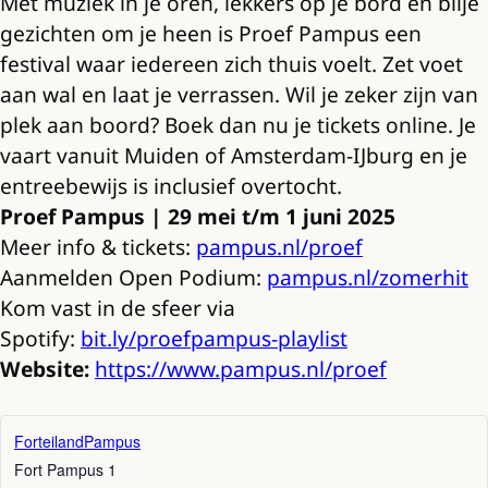
Met muziek in je oren, lekkers op je bord en blije
gezichten om je heen is Proef Pampus een
festival waar iedereen zich thuis voelt. Zet voet
aan wal en laat je verrassen. Wil je zeker zijn van
plek aan boord? Boek dan nu je tickets online. Je
vaart vanuit Muiden of Amsterdam-IJburg en je
entreebewijs is inclusief overtocht.
Proef Pampus | 29 mei t/m 1 juni 2025
Meer info & tickets:
pampus.nl/proef
Aanmelden Open Podium:
pampus.nl/zomerhit
Kom vast in de sfeer via
Spotify:
bit.ly/proefpampus-playlist
Website:
https://www.pampus.nl/proef
ForteilandPampus
Fort Pampus 1