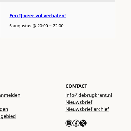
Een IJ-veer vol verhalen!
–
6 augustus @ 20:00
22:00
CONTACT
anmelden
info@debrugkrant.nl
Nieuwsbrief
rden
Nieuwsbrief archief
sgebied
Instagram
Facebook
X