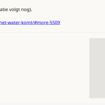
atie volgt nog).
-het-water-komt/#more-5509