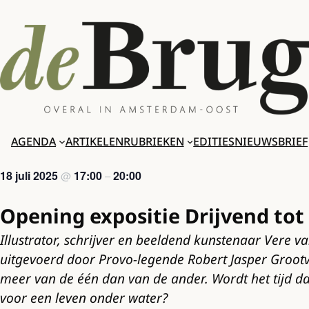
Ga
naar
de
inhoud
AGENDA
ARTIKELEN
RUBRIEKEN
EDITIES
NIEUWSBRIEF
18 juli 2025
17:00
20:00
@
–
Opening expositie Drijvend tot
Illustrator, schrijver en beeldend kunstenaar Vere
uitgevoerd door Provo-legende Robert Jasper Grootvel
meer van de één dan van de ander. Wordt het tijd dat
voor een leven onder water?