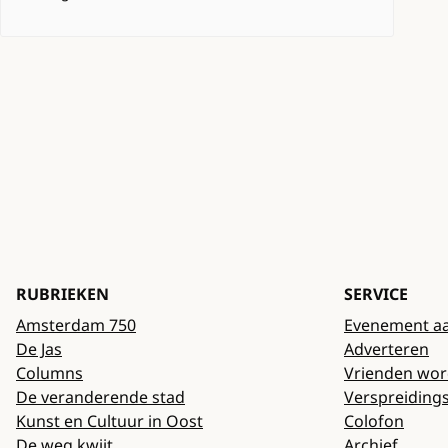
RUBRIEKEN
SERVICE
Amsterdam 750
Evenement a
De Jas
Adverteren
Columns
Vrienden wo
De veranderende stad
Verspreiding
Kunst en Cultuur in Oost
Colofon
De weg kwijt
Archief