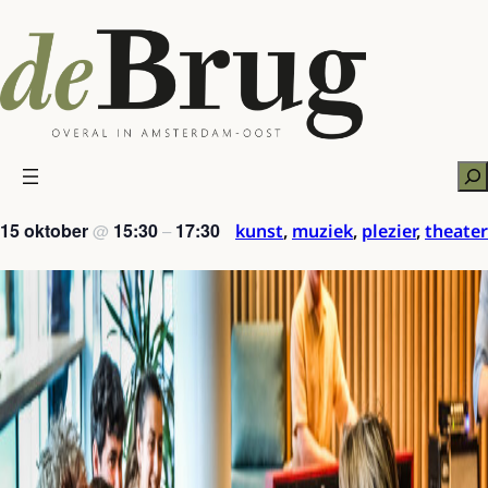
Ga
naar
de
inhoud
Zo
15 oktober
15:30
17:30
kunst
,
muziek
,
plezier
,
theater
@
–