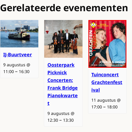
Gerelateerde evenementen
IJ-Buurtveer
Oosterpark
9 augustus @
–
11:00
16:30
Picknick
Tuinconcert
Concerten:
Grachtenfest
Frank Bridge
ival
Pianokwarte
11 augustus @
t
–
17:00
18:00
9 augustus @
–
12:30
13:30