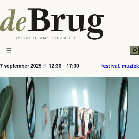
Ga
naar
de
inhoud
Zo
7 september 2025
12:30
17:30
festival
,
muziek
@
–