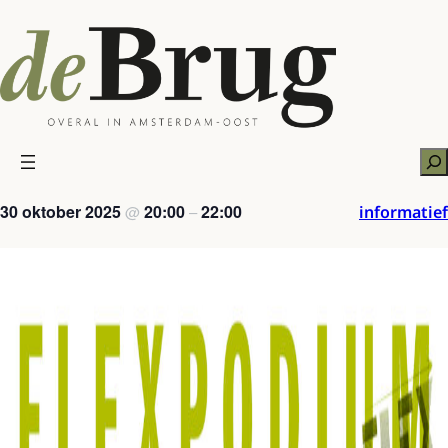
Ga
naar
de
inhoud
Zo
30 oktober 2025
20:00
22:00
informatief
@
–