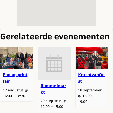
Gerelateerde evenementen
KrachtvanOo
Pop-up print
st
fair
Rommelmar
18 september
12 augustus @
kt
–
–
@ 15:00
16:00
18:30
29 augustus @
19:00
–
12:00
15:00