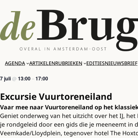
Ga
naar
de
inhoud
AGENDA
ARTIKELEN
RUBRIEKEN
EDITIES
NIEUWSBRIEF
7 juli
13:00
17:00
@
–
Excursie Vuurtoreneiland
Vaar mee naar Vuurtoreneiland op het klassieke 
Geniet onderweg van het uitzicht over het IJ, het
je rondgeleid door een gids die je meeneemt in d
Veemkade/Lloydplein, tegenover hotel The Hoxton