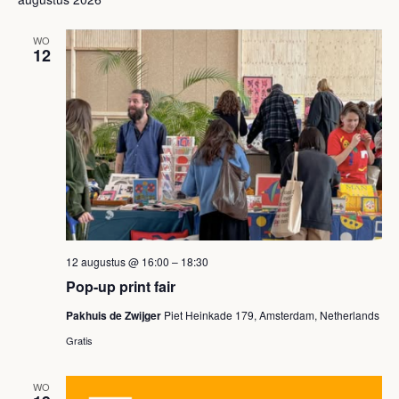
een
e
e
datum.
n
WO
n
12
e
e
m
m
e
e
n
t
n
w
t
e
e
12 augustus @ 16:00
–
18:30
e
Pop-up print fair
n
r
Pakhuis de Zwijger
Piet Heinkade 179, Amsterdam, Netherlands
Z
g
Gratis
o
a
WO
e
v