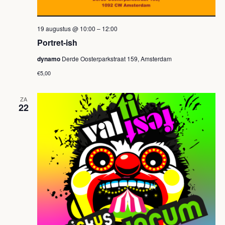
v
e
19 augustus @ 10:00
–
12:00
n
Portret-ish
n
dynamo
Derde Oosterparkstraat 159, Amsterdam
€5,00
a
v
ZA
22
i
g
a
t
i
e