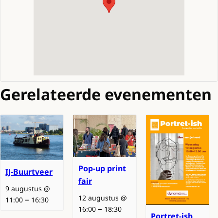
Gerelateerde evenementen
Pop-up print
IJ-Buurtveer
fair
9 augustus @
12 augustus @
–
11:00
16:30
–
16:00
18:30
Portret-ish