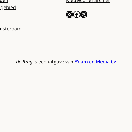
rden
Nieuwsbrief archief
sgebied
Instagram
Facebook
X
Amsterdam
de Brug
is een uitgave van
A’dam en Media bv