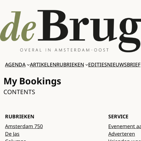
Ga
naar
de
inhoud
AGENDA
ARTIKELEN
RUBRIEKEN
EDITIES
NIEUWSBRIEF
My Bookings
CONTENTS
RUBRIEKEN
SERVICE
Amsterdam 750
Evenement a
De Jas
Adverteren