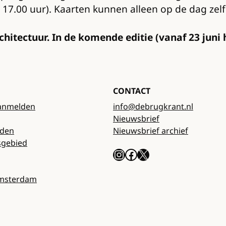
t 17.00 uur). Kaarten kunnen alleen op de dag ze
itectuur. In de komende editie (vanaf 23 juni h
CONTACT
anmelden
info@debrugkrant.nl
Nieuwsbrief
rden
Nieuwsbrief archief
sgebied
Instagram
Facebook
X
Amsterdam