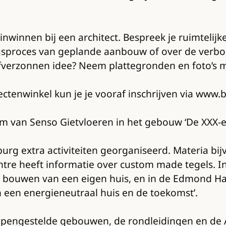
inwinnen bij een architect. Bespreek je ruimteli
gsproces van geplande aanbouw of over de verbou
elfverzonnen idee? Neem plattegronden en foto’s 
ectenwinkel kun je je vooraf inschrijven via www.
om van Senso Gietvloeren in het gebouw ‘De XXX-e
burg extra activiteiten georganiseerd. Materia bij
ntre heeft informatie over custom made tegels. I
ouwen van een eigen huis, en in de Edmond Halle
n een energieneutraal huis en de toekomst’.
opengestelde gebouwen, de rondleidingen en de Arc