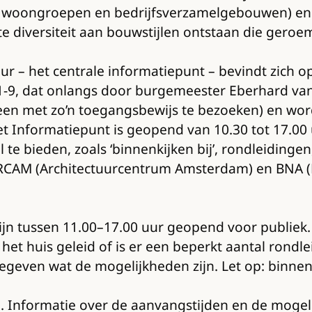
s woongroepen en bedrijfsverzamelgebouwen) en h
rote diversiteit aan bouwstijlen ontstaan die ger
r – het centrale informatiepunt – bevindt zich op
9, dat onlangs door burgemeester Eberhard van 
lleen met zo’n toegangsbewijs te bezoeken) en wo
Informatiepunt is geopend van 10.30 tot 17.00 
te bieden, zoals ‘binnenkijken bij’, rondleidingen
ARCAM (Architectuurcentrum Amsterdam) en BNA (
ijn tussen 11.00–17.00 uur geopend voor publiek
t huis geleid of is er een beperkt aantal rondle
even wat de mogelijkheden zijn. Let op: binnenki
Informatie over de aanvangstijden en de mogelijkh